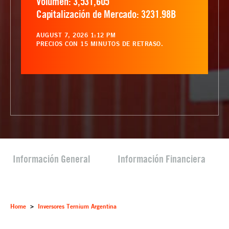
Volumen:
3,531,605
Capitalización de Mercado:
3231.98B
AUGUST 7, 2026 1:12 PM
PRECIOS CON 15 MINUTOS DE RETRASO.
Información General
Información Financiera
Home
>
Inversores Ternium Argentina